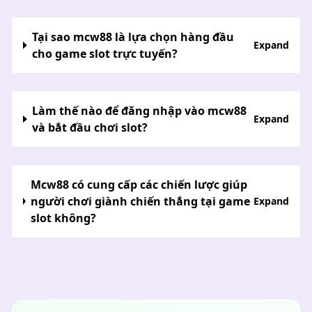
Tại sao mcw88 là lựa chọn hàng đầu
Expand
cho game slot trực tuyến?
Làm thế nào để đăng nhập vào mcw88
Expand
và bắt đầu chơi slot?
Mcw88 có cung cấp các chiến lược giúp
người chơi giành chiến thắng tại game
Expand
slot không?