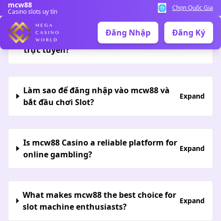
mcw88
🌐
Chọn Quốc Gia
Casino slots uy tín
Đăng Nhập
Đăng Ký
Tại sao nên chọn mcw88 để chơi Slot
Expand
trực tuyến?
Làm sao để đăng nhập vào mcw88 và
Expand
bắt đầu chơi Slot?
Is mcw88 Casino a reliable platform for
Expand
online gambling?
What makes mcw88 the best choice for
Expand
slot machine enthusiasts?