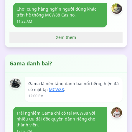
Chơi cùng hàng nghìn người dùng khác
trên hệ thống MCW88 Casino.
11:32 AM
Xem thêm
Gama danh bai?
Gama là nền tảng danh bai nổi tiếng, hiện đã
có mặt tại
MCW88
.
12:00 PM
Trải nghiệm Gama chỉ có tại MCW88 với
nhiều ưu đãi độc quyền dành riêng cho
thành viên.
12:02 PM